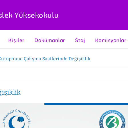
slek Yüksekokulu
Kişiler
Dokümanlar
Staj
Komisyonlar
Kütüphane Çalışma Saatlerinde Değişiklik
işiklik