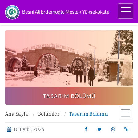
Besni Ali Erdemoğlu Meslek Yüksekokulu
TASARIM BÖLÜMÜ
Ana Sayfa
Bölümler
Tasarım Bölümü
10 Eylül, 2025