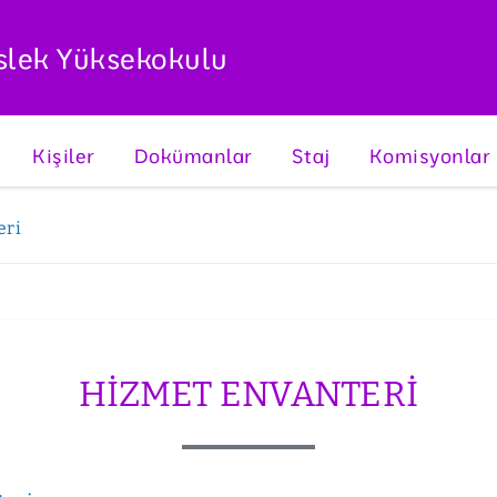
slek Yüksekokulu
Kişiler
Dokümanlar
Staj
Komisyonlar
eri
HIZMET ENVANTERI