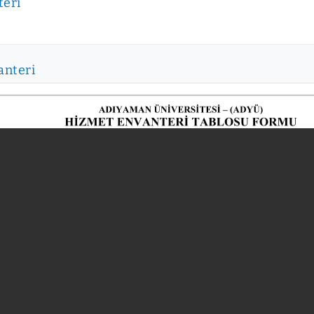
teri
anteri